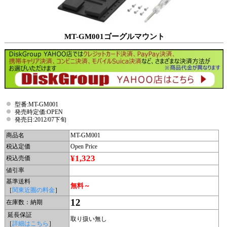
MT-GM001ゴーグルマウント
型番:MT-GM001
発売時定価:OPEN
発売日:2012/07下旬
商品名
MT-GM001
税込定価
Open Price
¥1,323
税込売価
値引率
基準送料
無料～
［
関東近圏の料金
］
12
在庫数：納期
延長保証
取り扱い無し
［
詳細はこちら
］