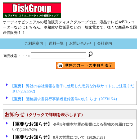
オーディオビジュアルの通信販売ディスクグループでは、液晶テレビやBDレコ
ーダーなどはもちろん、冷蔵庫や炊飯器などの一般家電まで、様々な商品を全国
通信販売！！
ご利用案内
｜
送料一覧
｜
お問い合わせ
｜
会社案内
商品検索 ・・・>
【重要】
弊社の会社情報を勝手に使用した悪質な詐欺サイトにご注意くだ
さい(2023/5/2)
【重要】
適格請求書発行事業者登録番号のお知らせ（2023/1/24）
お知らせ
（クリックで詳細を表示します）
【重要なお知らせ】
令和8年熊本地震の影響による荷物のお届けにつ
いて(2026/7/29)
【重要なお知らせ】
8月の営業について（2026.7.28）