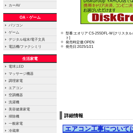
カーAV
OA・ゲーム
パソコン
ゲーム
型番:エオリア CS-255DFL-W [クリスタ
ト]
デジタル端末/電子文具
発売時定価:OPEN
発売日:2025/1/21
電話機/ファクシミリ
生活家電
電球,LED
マッサージ機器
調理家電
エアコン
空調機器
洗濯機
美容健康家電
詳細情報
掃除機
一般家電
エアコン工事について
冷蔵庫