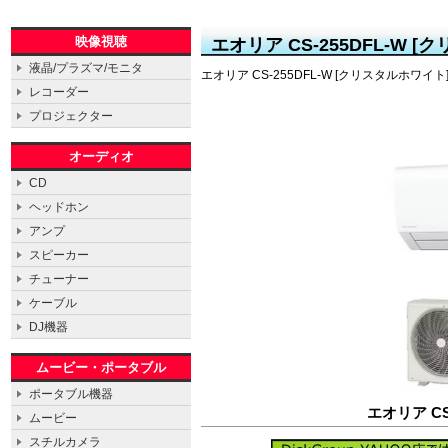
映像視聴
エオリア CS-255DFL-W 
液晶/プラズマ/モニタ
エオリア CS-255DFL-W [クリスタルホワイト
レコーダー
プロジェクター
オーディオ
CD
ヘッドホン
アンプ
スピーカー
チューナー
ケーブル
DJ機器
ムービー・ポータブル
ポータブル機器
エオリア CS
ムービー
スチルカメラ