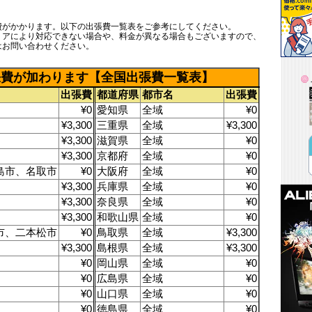
費がかかります。以下の出張費一覧表をご参考にしてください。
リアにより対応できない場合や、料金が異なる場合もございますので、
はお問い合わせください。
張費が加わります【全国出張費一覧表】
出張費
都道府県
都市名
出張費
¥0
愛知県
全域
¥0
¥3,300
三重県
全域
¥3,300
¥3,300
滋賀県
全域
¥0
¥3,300
京都府
全域
¥0
島市、名取市
¥0
大阪府
全域
¥0
¥3,300
兵庫県
全域
¥0
¥3,300
奈良県
全域
¥0
¥3,300
和歌山県
全域
¥0
市、二本松市
¥0
鳥取県
全域
¥3,300
¥3,300
島根県
全域
¥3,300
¥0
岡山県
全域
¥0
¥0
広島県
全域
¥0
¥0
山口県
全域
¥0
¥0
徳島県
全域
¥0