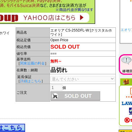
エオリア
エオリア CS-255DFL-W [クリスタルホ
商品名
ルホワイ
ワイト]
税込定価
Open Price
SOLD OUT
税込売価
値引率
===
基準送料
無料～
［
関東近圏の料金
］
品切れ
在庫数：納期
延長保証
［
詳細はこちら
］
個
ご注文
はこちら