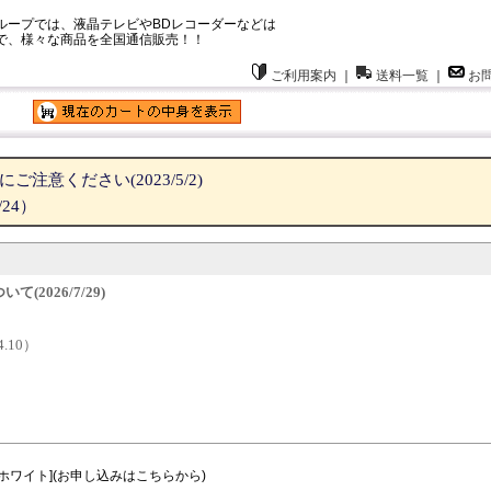
ループでは、液晶テレビやBDレコーダーなどは
で、様々な商品を全国通信販売！！
ご利用案内
｜
送料一覧
｜
お
意ください(2023/5/2)
24）
2026/7/29)
.10）
タルホワイト](お申し込みはこちらから)