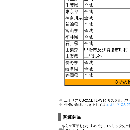
千葉県
全域
東京都
全域
神奈川県
全域
新潟県
全域
富山県
全域
福井県
全域
石川県
全域
山梨県
甲府市及び隣接市町村
山梨県
上記以外
長野県
全域
岐阜県
全域
静岡県
全域
※その
エオリア CS-255DFL-W [クリスタルホ
仕様の詳細につきましては
エオリア CS-
関連商品
こちらの商品もおすすめです。(クリック先
優先とします。)