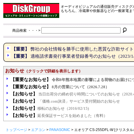
オーディオビジュアルの通信販売ディスクグ
もちろん、冷蔵庫や炊飯器などの一般家電ま
商品検索 ・・・>
【重要】
弊社の会社情報を勝手に使用した悪質な詐欺サイトにご注
【重要】
適格請求書発行事業者登録番号のお知らせ（2023/1/
お知らせ
（クリックで詳細を表示します）
【重要なお知らせ】
令和8年熊本地震の影響による荷物のお届けについて(
【重要なお知らせ】
8月の営業について（2026.7.28）
【お知らせ】
当日出荷分の締め切り時間についてのお知らせ（2020.4
【お知らせ】
「価格.com決済」サービス受付開始のお知らせ
【お知らせ】
移転のお知らせ（2016/02/15)
【お知らせ】
延長保証サービスを始めました（有料）
トップページ
>
エアコン
>
PANASONIC
>
エオリア CS-255DFL-W [クリス