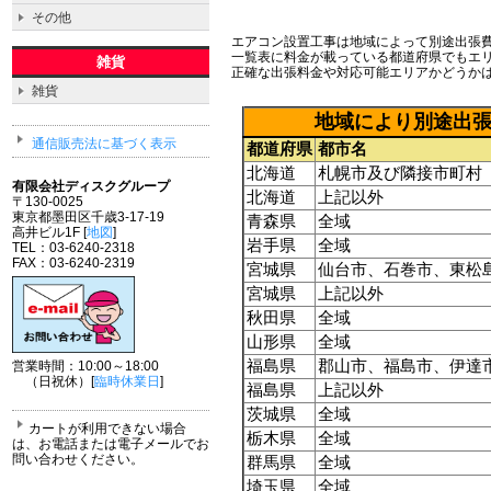
その他
エアコン設置工事は地域によって別途出張
一覧表に料金が載っている都道府県でもエ
雑貨
正確な出張料金や対応可能エリアかどうか
雑貨
地域により別途出
通信販売法に基づく表示
都道府県
都市名
北海道
札幌市及び隣接市町村
有限会社ディスクグループ
北海道
上記以外
〒130-0025
東京都墨田区千歳3-17-19
青森県
全域
高井ビル1F [
地図
]
岩手県
全域
TEL：03-6240-2318
FAX：03-6240-2319
宮城県
仙台市、石巻市、東松
宮城県
上記以外
秋田県
全域
山形県
全域
福島県
郡山市、福島市、伊達
営業時間：10:00～18:00
（日祝休）[
臨時休業日
]
福島県
上記以外
茨城県
全域
カートが利用できない場合
栃木県
全域
は、お電話または電子メールでお
問い合わせください。
群馬県
全域
埼玉県
全域