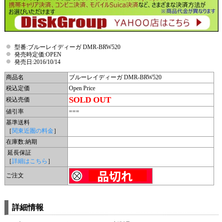
型番:ブルーレイディーガ DMR-BRW520
発売時定価:OPEN
発売日:2016/10/14
商品名
ブルーレイディーガ DMR-BRW520
税込定価
Open Price
SOLD OUT
税込売価
値引率
===
基準送料
［
関東近圏の料金
］
在庫数:納期
延長保証
［
詳細はこちら
］
ご注文
詳細情報