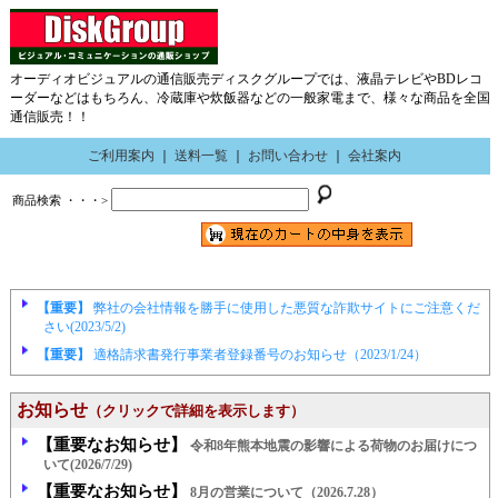
オーディオビジュアルの通信販売ディスクグループでは、液晶テレビやBDレコ
ーダーなどはもちろん、冷蔵庫や炊飯器などの一般家電まで、様々な商品を全国
通信販売！！
ご利用案内
｜
送料一覧
｜
お問い合わせ
｜
会社案内
商品検索 ・・・>
【重要】
弊社の会社情報を勝手に使用した悪質な詐欺サイトにご注意くだ
さい(2023/5/2)
【重要】
適格請求書発行事業者登録番号のお知らせ（2023/1/24）
お知らせ
（クリックで詳細を表示します）
【重要なお知らせ】
令和8年熊本地震の影響による荷物のお届けにつ
いて(2026/7/29)
【重要なお知らせ】
8月の営業について（2026.7.28）