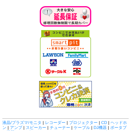
液晶/プラズマ/モニタ
|
レコーダー
|
プロジェクター
|
CD
|
ヘッドホ
ン
|
アンプ
|
スピーカー
|
チューナー
|
ケーブル
|
DJ機器
|
ポータブ