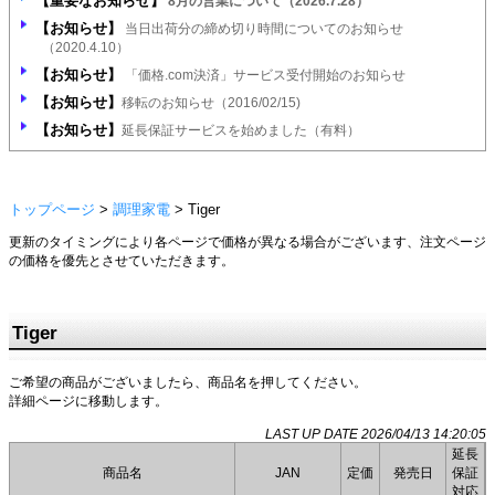
【重要なお知らせ】
8月の営業について（2026.7.28）
【お知らせ】
当日出荷分の締め切り時間についてのお知らせ
（2020.4.10）
【お知らせ】
「価格.com決済」サービス受付開始のお知らせ
【お知らせ】
移転のお知らせ（2016/02/15)
【お知らせ】
延長保証サービスを始めました（有料）
トップページ
>
調理家電
> Tiger
更新のタイミングにより各ページで価格が異なる場合がございます、注文ページ
の価格を優先とさせていただきます。
DG_E
Tiger
ご希望の商品がございましたら、商品名を押してください。
詳細ページに移動します。
LAST UP DATE 2026/04/13 14:20:05
延長
商品名
JAN
定価
発売日
保証
対応