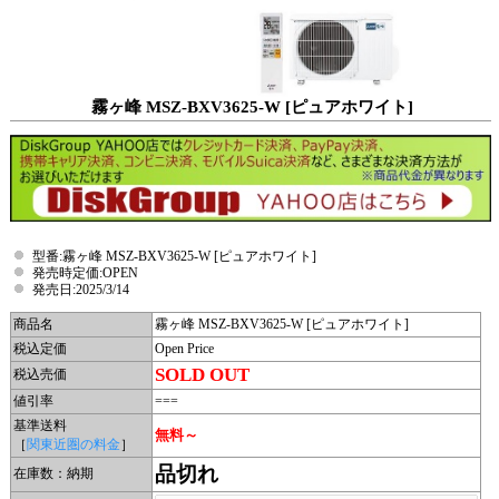
霧ヶ峰 MSZ-BXV3625-W [ピュアホワイト]
型番:霧ヶ峰 MSZ-BXV3625-W [ピュアホワイト]
発売時定価:OPEN
発売日:2025/3/14
商品名
霧ヶ峰 MSZ-BXV3625-W [ピュアホワイト]
税込定価
Open Price
SOLD OUT
税込売価
値引率
===
基準送料
無料～
［
関東近圏の料金
］
品切れ
在庫数：納期