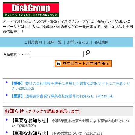
オーディオビジュアルの通信販売ディスクグループでは、液晶テレビやBDレコ
ーダーなどはもちろん、冷蔵庫や炊飯器などの一般家電まで、様々な商品を全国
通信販売！！
ご利用案内
｜
送料一覧
｜
お問い合わせ
｜
会社案内
商品検索 ・・・>
【重要】
弊社の会社情報を勝手に使用した悪質な詐欺サイトにご注意くだ
さい(2023/5/2)
【重要】
適格請求書発行事業者登録番号のお知らせ（2023/1/24）
お知らせ
（クリックで詳細を表示します）
【重要なお知らせ】
令和8年熊本地震の影響による荷物のお届けにつ
いて(2026/7/29)
【重要なお知らせ】
8月の営業について（2026.7.28）